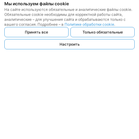
Мы используем файлы cookie
На сайте используются обязательные и аналитические файлы cookie.
Обязательные cookie необходимы для корректной работы сайта,
аналитические – для улучшения сайта и обрабатываются только с
вашего согласия. Подробнее – в
Политике обработки cookie
.
Принять все
Только обязательные
Настроить
ООО «ЛЕГАТ БАЙ»
, 2017 — 2026
Республика Беларусь, г. Минск,
ул. Веры Хоружей, д. 22, пом. 25 (офис 1201)
УНП:192763620