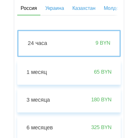
Россия
Украина
Казахстан
Молдова
К
24 часа
9 BYN
1 месяц
65 BYN
3 месяца
180 BYN
6 месяцев
325 BYN