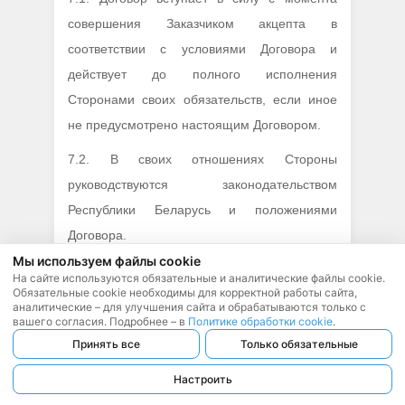
совершения Заказчиком акцепта в
соответствии с условиями Договора и
действует до полного исполнения
Сторонами своих обязательств, если иное
не предусмотрено настоящим Договором.
7.2. В своих отношениях Стороны
руководствуются законодательством
Республики Беларусь и положениями
Договора.
Мы используем файлы cookie
7.3. Все неурегулированные разногласия по
На сайте используются обязательные и аналитические файлы cookie.
Обязательные cookie необходимы для корректной работы сайта,
Договору решаются путем переговоров, а в
аналитические – для улучшения сайта и обрабатываются только с
случае недостижения согласия – в судебном
вашего согласия. Подробнее – в
Политике обработки cookie
.
Принять все
Только обязательные
порядке в соответствии с законодательством
Республики Беларусь с обязательным
Настроить
соблюдением досудебного претензионного