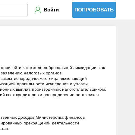
Войти
ПОПРОБОВАТЬ
роизойти как в ходе добровольной ликвидации, так
 заявлению налоговых органов.
 закрытие юридического лица, включающий
изацией правильности исчисления и уплаты
нсионных выплат, производимых налогоплательщиком.
ий всех кредиторов и распределение оставшихся
рственных доходов Министерства финансов
стрированных прекращений деятельности
стан.