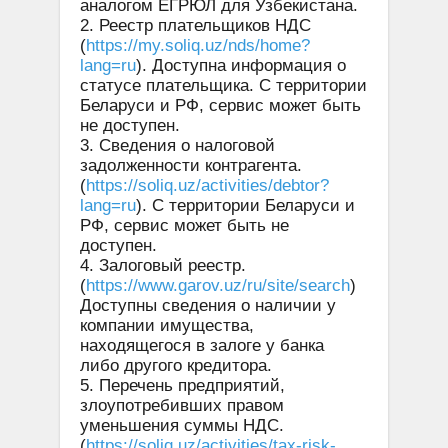
аналогом ЕГРЮЛ для Узбекистана.
2. Реестр плательщиков НДС
(
https://my.soliq.uz/nds/home?
lang=ru
). Доступна информация о
статусе плательщика. С территории
Беларуси и РФ, сервис может быть
не доступен.
3. Сведения о налоговой
задолженности контрагента.
(
https://soliq.uz/activities/debtor?
lang=ru
). С территории Беларуси и
РФ, сервис может быть не
доступен.
4. Залоговый реестр.
(
https://www.garov.uz/ru/site/search
)
Доступны сведения о наличии у
компании имущества,
находящегося в залоге у банка
либо другого кредитора.
5. Перечень предприятий,
злоупотребивших правом
уменьшения суммы НДС.
(
https://soliq.uz/activities/tax-risk-