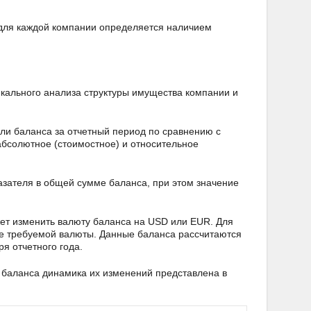
 для каждой компании определяется наличием
икального анализа структуры имущества компании и
ели баланса за отчетный период по сравнению с
бсолютное (стоимостное) и относительное
азателя в общей сумме баланса, при этом значение
ет изменить валюту баланса на USD или EUR. Для
ие требуемой валюты. Данные баланса рассчитаются
я отчетного года.
в баланса динамика их изменений представлена в