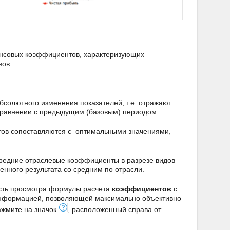
ансовых коэффициентов, характеризующих
вов.
солютного изменения показателей, т.е. отражают
сравнении с предыдущим (базовым) периодом.
тов сопоставляются с оптимальными значениями,
средние отраслевые коэффициенты в разрезе видов
енного результата со средним по отрасли.
ость просмотра формулы расчета
коэффициентов
с
информацией, позволяющей максимально объективно
ажмите на значок
, расположенный справа от