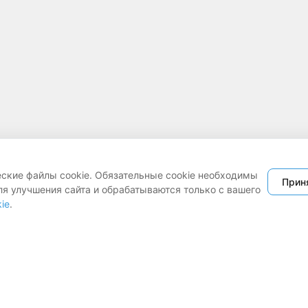
еские файлы cookie. Обязательные cookie необходимы
Прин
ля улучшения сайта и обрабатываются только с вашего
Политика обработки cookie
mail@legat.by
ie
.
Viber канал
ерта
Настройки cookie
Telegram канал
Политика оператора
Работаем с 9:00 до 18:00