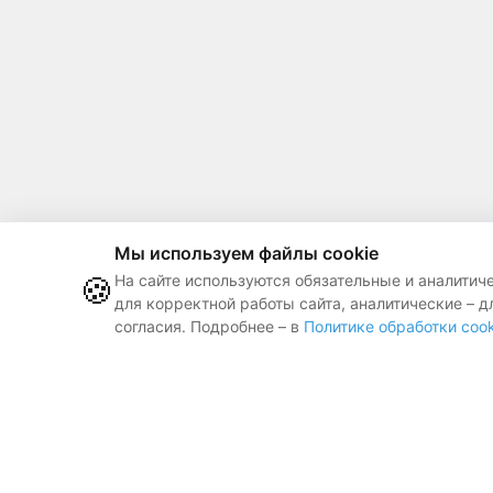
Мы используем файлы cookie
🍪
На сайте используются обязательные и аналитич
для корректной работы сайта, аналитические – д
Контакты
согласия. Подробнее – в
Политике обработки cook
Публичная оф
Заказ справки
ООО «ЛЕГАТ БАЙ»
, 2017 — 2026
Республика Беларусь, г. Минск,
ул. Веры Хоружей, д. 22, пом. 25 (офис 1201)
УНП:192763620