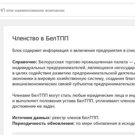
Членство в БелТПП
Блок содержит информация о включении предприятия в спи
Белорусская торгово-промышленная палата — 
Справочно:
индивидуальных предпринимателей, являющееся негосударс
в целях содействия развитию предпринимательской деятельн
экономики в мировую хозяйственную систему, создания бла
внешнеэкономических связей субъектов предпринимательск
Членами БелТПП могут стать любые юридические лица и ин
и выполняют положения устава БелТПП, уплачивают членски
достижение ее задач.
реестр членов БелТПП.
Источник данных:
по мере обновления в исходн
Периодичность обновления: