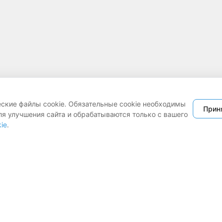
еские файлы cookie. Обязательные cookie необходимы
Прин
ля улучшения сайта и обрабатываются только с вашего
Политика обработки cookie
mail@legat.by
ie
.
Viber канал
ерта
Настройки cookie
Telegram канал
Политика оператора
Работаем с 9:00 до 18:00