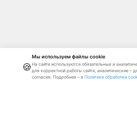
Мы используем файлы cookie
🍪
На сайте используются обязательные и аналитич
для корректной работы сайта, аналитические – д
Контакты
согласия. Подробнее – в
Политике обработки cook
Публичная оф
Заказ справки
ООО «ЛЕГАТ БАЙ»
, 2017 — 2026
Республика Беларусь, г. Минск,
ул. Веры Хоружей, д. 22, пом. 25 (офис 1201)
УНП:192763620