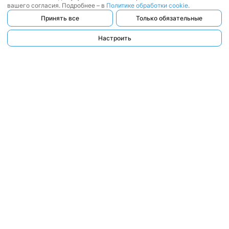
вашего согласия. Подробнее – в
Политике обработки cookie
.
Принять все
Только обязательные
Настроить
ООО «ЛЕГАТ БАЙ»
, 2017 — 2026
Республика Беларусь, г. Минск,
ул. Веры Хоружей, д. 22, пом. 25 (офис 1201)
УНП:192763620
Контакты
Публичная оферта