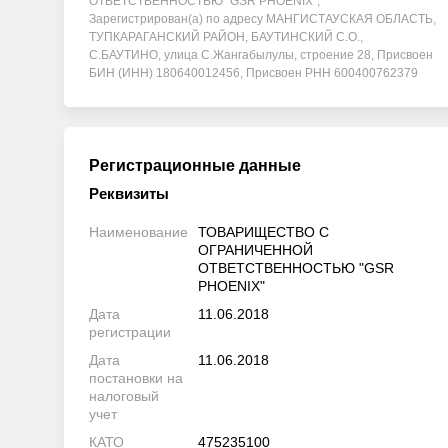
ОТВЕТСТВЕННОСТЬЮ "GSR PHOENIX",
Зарегистрирован(а) по адресу МАНГИСТАУСКАЯ ОБЛАСТЬ,
ТУПКАРАГАНСКИЙ РАЙОН, БАУТИНСКИЙ С.О.,
С.БАУТИНО, улица С.Жангабылулы, строение 28, Присвоен
БИН (ИНН) 180640012456, Присвоен РНН 600400762379
Регистрационные данные
Реквизиты
Наименование
ТОВАРИЩЕСТВО С
ОГРАНИЧЕННОЙ
ОТВЕТСТВЕННОСТЬЮ "GSR
PHOENIX"
Дата
11.06.2018
регистрации
Дата
11.06.2018
постановки на
налоговый
учет
КАТО
475235100