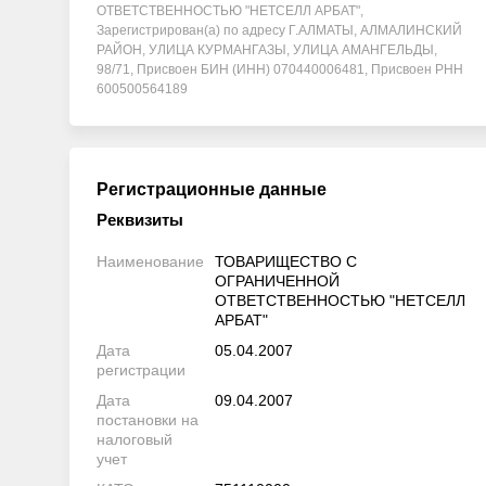
ОТВЕТСТВЕННОСТЬЮ "НЕТСЕЛЛ АРБАТ",
Зарегистрирован(а) по адресу Г.АЛМАТЫ, АЛМАЛИНСКИЙ
РАЙОН, УЛИЦА КУРМАНГАЗЫ, УЛИЦА АМАНГЕЛЬДЫ,
98/71, Присвоен БИН (ИНН) 070440006481, Присвоен РНН
600500564189
Регистрационные данные
Реквизиты
Наименование
ТОВАРИЩЕСТВО С
ОГРАНИЧЕННОЙ
ОТВЕТСТВЕННОСТЬЮ "НЕТСЕЛЛ
АРБАТ"
Дата
05.04.2007
регистрации
Дата
09.04.2007
постановки на
налоговый
учет