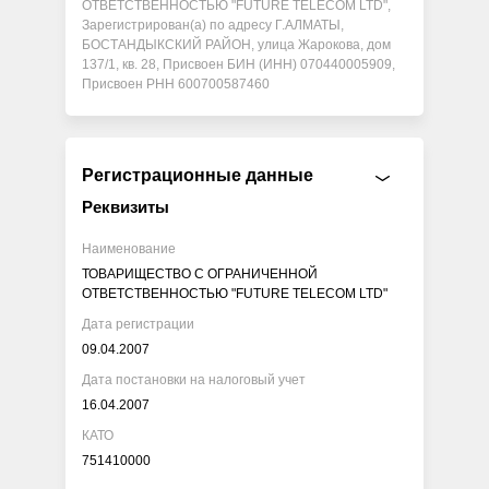
ОТВЕТСТВЕННОСТЬЮ "FUTURE TELECOM LTD",
Зарегистрирован(а) по адресу Г.АЛМАТЫ,
БОСТАНДЫКСКИЙ РАЙОН, улица Жарокова, дом
137/1, кв. 28, Присвоен БИН (ИНН) 070440005909,
Присвоен РНН 600700587460
Регистрационные данные
Реквизиты
Наименование
ТОВАРИЩЕСТВО С ОГРАНИЧЕННОЙ
ОТВЕТСТВЕННОСТЬЮ "FUTURE TELECOM LTD"
Дата регистрации
09.04.2007
Дата постановки на налоговый учет
16.04.2007
КАТО
751410000