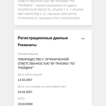
ОТВЕТСТВЕННОСТЬЮ "ВТ-TRADING" /"БТ-
ТРЕЙДИНГ", Зарегистрирован(а) по адресу
АТЫРАУСКАЯ ОБЛАСТЬ, АТЫРАУ Г.А., Г.АТЫРАУ,
МКР АВАНГАРД 3, 42, Присвоен БИН (ИНН)
070440005215, Присвоен РНН 150100253305
Регистрационные данные
Реквизиты
Наименование
ТОВАРИЩЕСТВО С ОГРАНИЧЕННОЙ
ОТВЕТСТВЕННОСТЬЮ "ВТ-TRADING" /"БТ-
ТРЕЙДИНГ"
Дата регистрации
13.04.2007
Дата постановки на налоговый учет
24.04.2007
КАТО
231010000