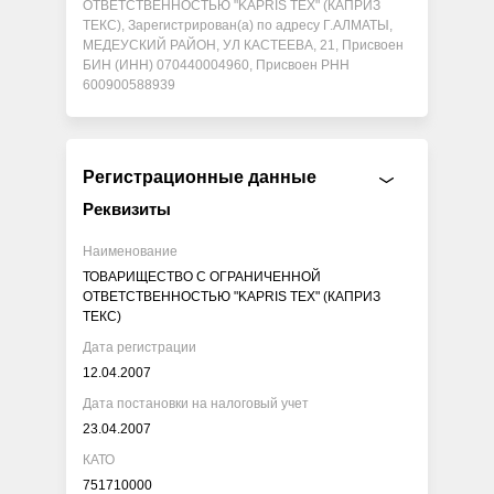
ОТВЕТСТВЕННОСТЬЮ "KAPRIS TEX" (КАПРИЗ
ТЕКС), Зарегистрирован(а) по адресу Г.АЛМАТЫ,
МЕДЕУСКИЙ РАЙОН, УЛ КАСТЕЕВА, 21, Присвоен
БИН (ИНН) 070440004960, Присвоен РНН
600900588939
Регистрационные данные
Реквизиты
Наименование
ТОВАРИЩЕСТВО С ОГРАНИЧЕННОЙ
ОТВЕТСТВЕННОСТЬЮ "KAPRIS TEX" (КАПРИЗ
ТЕКС)
Дата регистрации
12.04.2007
Дата постановки на налоговый учет
23.04.2007
КАТО
751710000