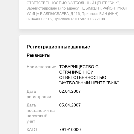
ОТВЕТСТВЕННОСТЬЮ "ФУТБОЛЬНЫЙ ЦЕНТР "БИІК",
Зарегистрирован(а) по адресу Г.ШЫМКЕНТ, РАЙОН ТҰРАН,
УЛИЦА Б.АЛПЫСБАЕВА, Д.116, Присвоен БИН (ИНН)
070440003516, Присвоен РНН 582100272108
Регистрационные данные
Реквизиты
Наименование
ТОВАРИЩЕСТВО С
ОГРАНИЧЕННОЙ
ОТВЕТСТВЕННОСТЬЮ
"ФУТБОЛЬНЫЙ ЦЕНТР "БИІК"
Дата
02.04.2007
регистрации
Дата
05.04.2007
постановки на
налоговый
учет
КАТО
791910000