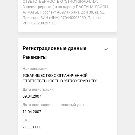
ОТВЕТСТВЕННОСТЬЮ "STROYGRAD-LTD",
Зарегистрирован(а) по адресу Г.АСТАНА, РАЙОН
АЛМАТЫ, Проспект Абылай хана, дом 39, кв. 51,
Присвоен БИН (ИНН) 070440003259, Присвоен
РНН 620200297300
Регистрационные данные
Реквизиты
Наименование
ТОВАРИЩЕСТВО С ОГРАНИЧЕННОЙ
ОТВЕТСТВЕННОСТЬЮ "STROYGRAD-LTD"
Дата регистрации
09.04.2007
Дата постановки на налоговый учет
11.04.2007
КАТО
711110000