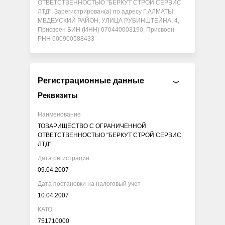
ОТВЕТСТВЕННОСТЬЮ "БЕРКУТ СТРОЙ СЕРВИС
ЛТД", Зарегистрирован(а) по адресу Г.АЛМАТЫ,
МЕДЕУСКИЙ РАЙОН, УЛИЦА РУБИНШТЕЙНА, 4,
Присвоен БИН (ИНН) 070440003190, Присвоен
РНН 600900588433
Регистрационные данные
Реквизиты
Наименование
ТОВАРИЩЕСТВО С ОГРАНИЧЕННОЙ
ОТВЕТСТВЕННОСТЬЮ "БЕРКУТ СТРОЙ СЕРВИС
ЛТД"
Дата регистрации
09.04.2007
Дата постановки на налоговый учет
10.04.2007
КАТО
751710000