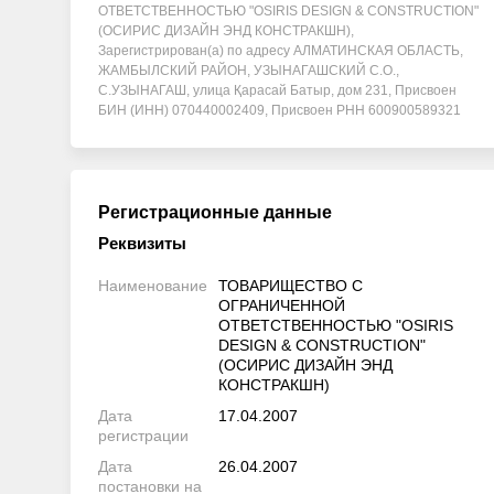
ОТВЕТСТВЕННОСТЬЮ "OSIRIS DESIGN & CONSTRUCTION"
(ОСИРИС ДИЗАЙН ЭНД КОНСТРАКШН),
Зарегистрирован(а) по адресу АЛМАТИНСКАЯ ОБЛАСТЬ,
ЖАМБЫЛСКИЙ РАЙОН, УЗЫНАГАШСКИЙ С.О.,
С.УЗЫНАГАШ, улица Қарасай Батыр, дом 231, Присвоен
БИН (ИНН) 070440002409, Присвоен РНН 600900589321
Регистрационные данные
Реквизиты
Наименование
ТОВАРИЩЕСТВО С
ОГРАНИЧЕННОЙ
ОТВЕТСТВЕННОСТЬЮ "OSIRIS
DESIGN & CONSTRUCTION"
(ОСИРИС ДИЗАЙН ЭНД
КОНСТРАКШН)
Дата
17.04.2007
регистрации
Дата
26.04.2007
постановки на