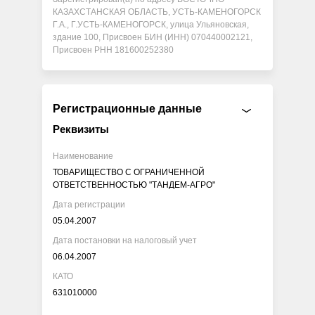
КАЗАХСТАНСКАЯ ОБЛАСТЬ, УСТЬ-КАМЕНОГОРСК
Г.А., Г.УСТЬ-КАМЕНОГОРСК, улица Ульяновская,
здание 100, Присвоен БИН (ИНН) 070440002121,
Присвоен РНН 181600252380
Регистрационные данные
Реквизиты
Наименование
ТОВАРИЩЕСТВО С ОГРАНИЧЕННОЙ
ОТВЕТСТВЕННОСТЬЮ "ТАНДЕМ-АГРО"
Дата регистрации
05.04.2007
Дата постановки на налоговый учет
06.04.2007
КАТО
631010000