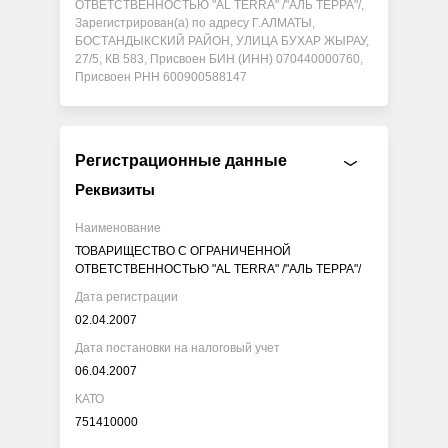
ОТВЕТСТВЕННОСТЬЮ "AL TERRA" /"АЛЬ ТЕРРА"/,
Зарегистрирован(а) по адресу Г.АЛМАТЫ,
БОСТАНДЫКСКИЙ РАЙОН, УЛИЦА БУХАР ЖЫРАУ,
27/5, КВ 583, Присвоен БИН (ИНН) 070440000760,
Присвоен РНН 600900588147
Регистрационные данные
Реквизиты
Наименование
ТОВАРИЩЕСТВО С ОГРАНИЧЕННОЙ
ОТВЕТСТВЕННОСТЬЮ "AL TERRA" /"АЛЬ ТЕРРА"/
Дата регистрации
02.04.2007
Дата постановки на налоговый учет
06.04.2007
КАТО
751410000