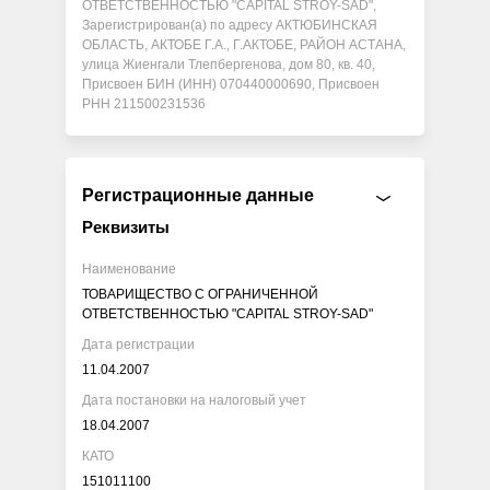
ОТВЕТСТВЕННОСТЬЮ "CAPITAL STROY-SAD",
Зарегистрирован(а) по адресу АКТЮБИНСКАЯ
ОБЛАСТЬ, АКТОБЕ Г.А., Г.АКТОБЕ, РАЙОН АСТАНА,
улица Жиенгали Тлепбергенова, дом 80, кв. 40,
Присвоен БИН (ИНН) 070440000690, Присвоен
РНН 211500231536
Регистрационные данные
Реквизиты
Наименование
ТОВАРИЩЕСТВО С ОГРАНИЧЕННОЙ
ОТВЕТСТВЕННОСТЬЮ "CAPITAL STROY-SAD"
Дата регистрации
11.04.2007
Дата постановки на налоговый учет
18.04.2007
КАТО
151011100