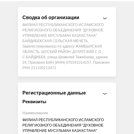
Сводка об организации
ФИЛИАЛ РЕСПУБЛИКАНСКОГО ИСЛАМСКОГО
РЕЛИГИОЗНОГО ОБЪЕДИНЕНИЯ "ДУХОВНОЕ
УПРАВЛЕНИЕ МУСУЛЬМАН КАЗАХСТАНА"
БАЙДИБЕКСКАЯ СЕЛЬСКАЯ МЕЧЕТЬ,
Зарегистрирован(а) по адресу ЖАМБЫЛСКАЯ
ОБЛАСТЬ, ШУСКИЙ РАЙОН, ДУЛАТСКИЙ С.О.,
С.БАЙДИБЕК, улица Шомелей Тажибаева, здание
24, Присвоен БИН (ИНН) 070341014157, Присвоен
РНН 211100212472
Регистрационные данные
Реквизиты
Наименование
ФИЛИАЛ РЕСПУБЛИКАНСКОГО ИСЛАМСКОГО
РЕЛИГИОЗНОГО ОБЪЕДИНЕНИЯ "ДУХОВНОЕ
УПРАВЛЕНИЕ МУСУЛЬМАН КАЗАХСТАНА"