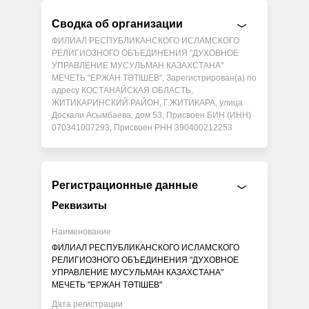
Сводка об организации
ФИЛИАЛ РЕСПУБЛИКАНСКОГО ИСЛАМСКОГО
РЕЛИГИОЗНОГО ОБЪЕДИНЕНИЯ "ДУХОВНОЕ
УПРАВЛЕНИЕ МУСУЛЬМАН КАЗАХСТАНА"
МЕЧЕТЬ "ЕРЖАН ТӘТІШЕВ", Зарегистрирован(а) по
адресу КОСТАНАЙСКАЯ ОБЛАСТЬ,
ЖИТИКАРИНСКИЙ РАЙОН, Г.ЖИТИКАРА, улица
Доскали Асымбаева, дом 53, Присвоен БИН (ИНН)
070341007293, Присвоен РНН 390400212253
Регистрационные данные
Реквизиты
Наименование
ФИЛИАЛ РЕСПУБЛИКАНСКОГО ИСЛАМСКОГО
РЕЛИГИОЗНОГО ОБЪЕДИНЕНИЯ "ДУХОВНОЕ
УПРАВЛЕНИЕ МУСУЛЬМАН КАЗАХСТАНА"
МЕЧЕТЬ "ЕРЖАН ТӘТІШЕВ"
Дата регистрации