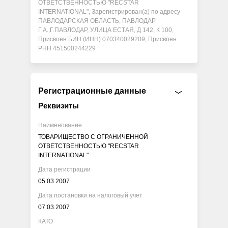
ОТВЕТСТВЕННОСТЬЮ "RECSTAR
INTERNATIONAL", Зарегистрирован(а) по адресу
ПАВЛОДАРСКАЯ ОБЛАСТЬ, ПАВЛОДАР
Г.А.,Г.ПАВЛОДАР, УЛИЦА ЕСТАЯ, Д 142, К 100,
Присвоен БИН (ИНН) 070340029209, Присвоен
РНН 451500244229
Регистрационные данные
Реквизиты
Наименование
ТОВАРИЩЕСТВО С ОГРАНИЧЕННОЙ
ОТВЕТСТВЕННОСТЬЮ "RECSTAR
INTERNATIONAL"
Дата регистрации
05.03.2007
Дата постановки на налоговый учет
07.03.2007
КАТО