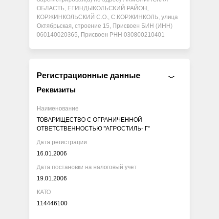
ОБЛАСТЬ, ЕГИНДЫКОЛЬСКИЙ РАЙОН,
КОРЖИНКОЛЬСКИЙ С.О., С.КОРЖИНКОЛЬ, улица
Октябрьская, строение 15, Присвоен БИН (ИНН)
060140020365, Присвоен РНН 030800210401
Регистрационные данные
Реквизиты
Наименование
ТОВАРИЩЕСТВО С ОГРАНИЧЕННОЙ
ОТВЕТСТВЕННОСТЬЮ "АГРОСТИЛЬ- Г"
Дата регистрации
16.01.2006
Дата постановки на налоговый учет
19.01.2006
КАТО
114446100