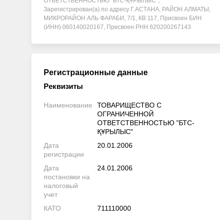
ОТВЕТСТВЕННОСТЬЮ "БТС-ҚҰРЫЛЫС",
Зарегистрирован(а) по адресу Г.АСТАНА, РАЙОН АЛМАТЫ,
МИКРОРАЙОН АЛЬ ФАРАБИ, 7/1, КВ 117, Присвоен БИН
(ИНН) 060140020167, Присвоен РНН 620200267143
Регистрационные данные
Реквизиты
Наименование
ТОВАРИЩЕСТВО С
ОГРАНИЧЕННОЙ
ОТВЕТСТВЕННОСТЬЮ "БТС-
ҚҰРЫЛЫС"
Дата
20.01.2006
регистрации
Дата
24.01.2006
постановки на
налоговый
учет
КАТО
711110000