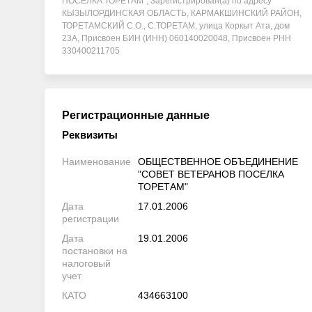
ПОСЕЛКА ТОРЕТАМ", Зарегистрирован(а) по адресу
КЫЗЫЛОРДИНСКАЯ ОБЛАСТЬ, КАРМАКШИНСКИЙ РАЙОН,
ТОРЕТАМСКИЙ С.О., С.ТОРЕТАМ, улица Коркыт Ата, дом
23А, Присвоен БИН (ИНН) 060140020048, Присвоен РНН
330400211705
Регистрационные данные
Реквизиты
Наименование
ОБЩЕСТВЕННОЕ ОБЪЕДИНЕНИЕ
"СОВЕТ ВЕТЕРАНОВ ПОСЕЛКА
ТОРЕТАМ"
Дата
17.01.2006
регистрации
Дата
19.01.2006
постановки на
налоговый
учет
КАТО
434663100