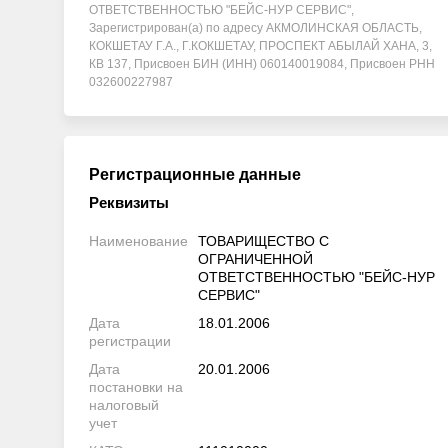
ОТВЕТСТВЕННОСТЬЮ "БЕЙС-НУР СЕРВИС",
Зарегистрирован(а) по адресу АКМОЛИНСКАЯ ОБЛАСТЬ,
КОКШЕТАУ Г.А., Г.КОКШЕТАУ, ПРОСПЕКТ АБЫЛАЙ ХАНА, 3,
КВ 137, Присвоен БИН (ИНН) 060140019084, Присвоен РНН
032600227987
Регистрационные данные
Реквизиты
Наименование
ТОВАРИЩЕСТВО С
ОГРАНИЧЕННОЙ
ОТВЕТСТВЕННОСТЬЮ "БЕЙС-НУР
СЕРВИС"
Дата
18.01.2006
регистрации
Дата
20.01.2006
постановки на
налоговый
учет