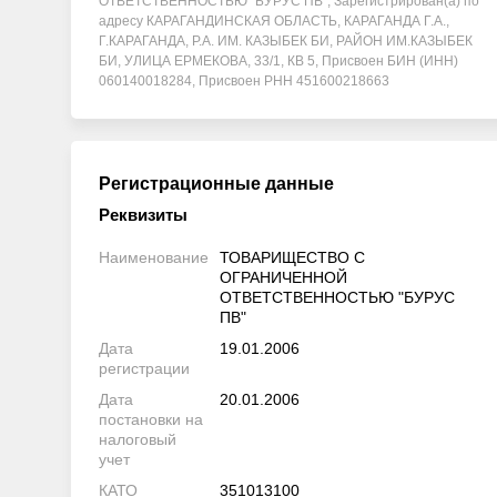
ОТВЕТСТВЕННОСТЬЮ "БУРУС ПВ", Зарегистрирован(а) по
адресу КАРАГАНДИНСКАЯ ОБЛАСТЬ, КАРАГАНДА Г.А.,
Г.КАРАГАНДА, Р.А. ИМ. КАЗЫБЕК БИ, РАЙОН ИМ.КАЗЫБЕК
БИ, УЛИЦА ЕРМЕКОВА, 33/1, КВ 5, Присвоен БИН (ИНН)
060140018284, Присвоен РНН 451600218663
Регистрационные данные
Реквизиты
Наименование
ТОВАРИЩЕСТВО С
ОГРАНИЧЕННОЙ
ОТВЕТСТВЕННОСТЬЮ "БУРУС
ПВ"
Дата
19.01.2006
регистрации
Дата
20.01.2006
постановки на
налоговый
учет
КАТО
351013100