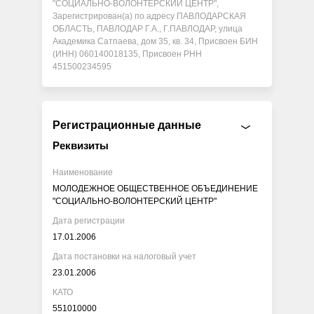
"СОЦИАЛЬНО-ВОЛОНТЕРСКИЙ ЦЕНТР",
Зарегистрирован(а) по адресу ПАВЛОДАРСКАЯ
ОБЛАСТЬ, ПАВЛОДАР Г.А., Г.ПАВЛОДАР, улица
Академика Сатпаева, дом 35, кв. 34, Присвоен БИН
(ИНН) 060140018135, Присвоен РНН
451500234595
Регистрационные данные
Реквизиты
Наименование
МОЛОДЕЖНОЕ ОБЩЕСТВЕННОЕ ОБЪЕДИНЕНИЕ
"СОЦИАЛЬНО-ВОЛОНТЕРСКИЙ ЦЕНТР"
Дата регистрации
17.01.2006
Дата постановки на налоговый учет
23.01.2006
КАТО
551010000