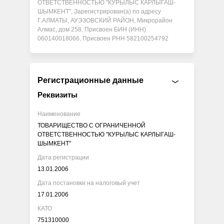
ОТВЕТСТВЕННОСТЬЮ "КУРЫЛЫС КАРЛЫГАШ-
ШЫМКЕНТ", Зарегистрирован(а) по адресу
Г.АЛМАТЫ, АУЭЗОВСКИЙ РАЙОН, Микрорайон
Алмас, дом 258, Присвоен БИН (ИНН)
060140018066, Присвоен РНН 582100254792
Регистрационные данные
Реквизиты
Наименование
ТОВАРИЩЕСТВО С ОГРАНИЧЕННОЙ
ОТВЕТСТВЕННОСТЬЮ "КУРЫЛЫС КАРЛЫГАШ-
ШЫМКЕНТ"
Дата регистрации
13.01.2006
Дата постановки на налоговый учет
17.01.2006
КАТО
751310000