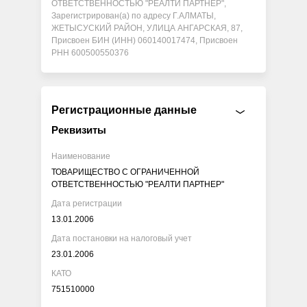
ОТВЕТСТВЕННОСТЬЮ "РЕАЛТИ ПАРТНЕР",
Зарегистрирован(а) по адресу Г.АЛМАТЫ,
ЖЕТЫСУСКИЙ РАЙОН, УЛИЦА АНГАРСКАЯ, 87,
Присвоен БИН (ИНН) 060140017474, Присвоен
РНН 600500550376
Регистрационные данные
Реквизиты
Наименование
ТОВАРИЩЕСТВО С ОГРАНИЧЕННОЙ
ОТВЕТСТВЕННОСТЬЮ "РЕАЛТИ ПАРТНЕР"
Дата регистрации
13.01.2006
Дата постановки на налоговый учет
23.01.2006
КАТО
751510000