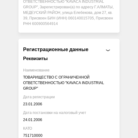
ОТВЕТСТВЕННОСТЬЮ "KAVACA INDUSTRIAL
GROUP", Зарегистрирован(а) по адресу Г.АЛМАТЫ,
МЕДЕУСКИЙ РАЙОН, улица Елебекова, дом 27, кв.
39, Присвоен БИН (ИНН) 060140015705, Присвоен
РНН 600900564914
Регистрационные данные
Реквизиты
Наименование
ТОВАРИЩЕСТВО С ОГРАНИЧЕННОЙ
ОТВЕТСТВЕННОСТЬЮ "KAVACA INDUSTRIAL
GROUP"
Дата регистрации
23.01.2006
Дата постановки на налоговый учет
24.01.2006
КАТО
751710000