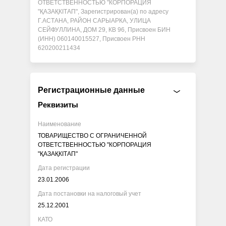
ОТВЕТСТВЕННОСТЬЮ "КОРПОРАЦИЯ
"ҚАЗАҚКІТАП", Зарегистрирован(а) по адресу
Г.АСТАНА, РАЙОН САРЫАРКА, УЛИЦА
СЕЙФУЛЛИНА, ДОМ 29, КВ 96, Присвоен БИН
(ИНН) 060140015527, Присвоен РНН
620200211434
Регистрационные данные
Реквизиты
Наименование
ТОВАРИЩЕСТВО С ОГРАНИЧЕННОЙ
ОТВЕТСТВЕННОСТЬЮ "КОРПОРАЦИЯ
"ҚАЗАҚКІТАП"
Дата регистрации
23.01.2006
Дата постановки на налоговый учет
25.12.2001
КАТО