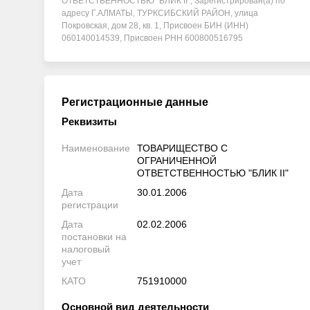
ОТВЕТСТВЕННОСТЬЮ "БЛИК ІІ", Зарегистрирован(а) по
адресу Г.АЛМАТЫ, ТУРКСИБСКИЙ РАЙОН, улица
Покровская, дом 28, кв. 1, Присвоен БИН (ИНН)
060140014539, Присвоен РНН 600800516795
Регистрационные данные
Реквизиты
Наименование
ТОВАРИЩЕСТВО С
ОГРАНИЧЕННОЙ
ОТВЕТСТВЕННОСТЬЮ "БЛИК ІІ"
Дата
30.01.2006
регистрации
Дата
02.02.2006
постановки на
налоговый
учет
КАТО
751910000
Основной вид деятельности