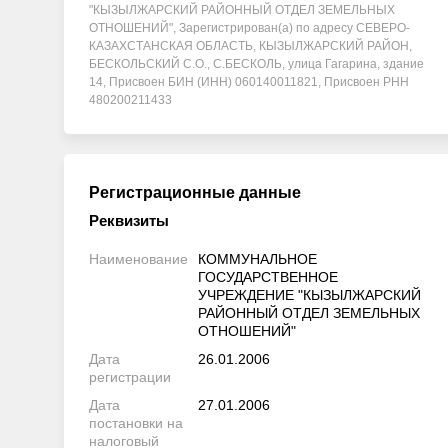
"КЫЗЫЛЖАРСКИЙ РАЙОННЫЙ ОТДЕЛ ЗЕМЕЛЬНЫХ
ОТНОШЕНИЙ", Зарегистрирован(а) по адресу СЕВЕРО-
КАЗАХСТАНСКАЯ ОБЛАСТЬ, КЫЗЫЛЖАРСКИЙ РАЙОН,
БЕСКОЛЬСКИЙ С.О., С.БЕСКОЛЬ, улица Гагарина, здание
14, Присвоен БИН (ИНН) 060140011821, Присвоен РНН
480200211433
Регистрационные данные
Реквизиты
Наименование
КОММУНАЛЬНОЕ
ГОСУДАРСТВЕННОЕ
УЧРЕЖДЕНИЕ "КЫЗЫЛЖАРСКИЙ
РАЙОННЫЙ ОТДЕЛ ЗЕМЕЛЬНЫХ
ОТНОШЕНИЙ"
Дата
26.01.2006
регистрации
Дата
27.01.2006
постановки на
налоговый