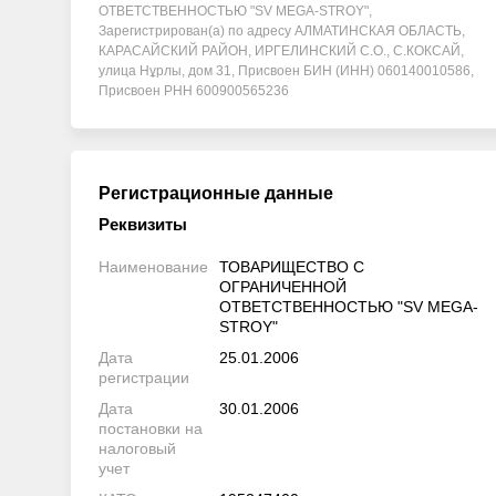
ОТВЕТСТВЕННОСТЬЮ "SV MEGA-STROY",
Зарегистрирован(а) по адресу АЛМАТИНСКАЯ ОБЛАСТЬ,
КАРАСАЙСКИЙ РАЙОН, ИРГЕЛИНСКИЙ С.О., С.КОКСАЙ,
улица Нұрлы, дом 31, Присвоен БИН (ИНН) 060140010586,
Присвоен РНН 600900565236
Регистрационные данные
Реквизиты
Наименование
ТОВАРИЩЕСТВО С
ОГРАНИЧЕННОЙ
ОТВЕТСТВЕННОСТЬЮ "SV MEGA-
STROY"
Дата
25.01.2006
регистрации
Дата
30.01.2006
постановки на
налоговый
учет