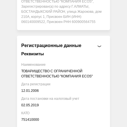
ОТВЕТСТВЕННОСТЬЮ "КОМПАНИЯ ECOS",
Зарегистрирован(а) по адресу Г.АЛМАТЫ,
БОСТАНДЫКСКИЙ РАЙОН, улица Жарокова, дом
210А, корпус 1, Присвоен БИН (ИНН)
060140009522, Присвоен РНН 600900564755
Регистрационные данные
Реквизиты
Наименование
ТОВАРИЩЕСТВО С ОГРАНИЧЕННОЙ
ОТВЕТСТВЕННОСТЬЮ "КОМПАНИЯ ECOS"
Дата регистрации
12.01.2006
Дата постановки на налоговый учет
02.05.2019
КАТО
751410000