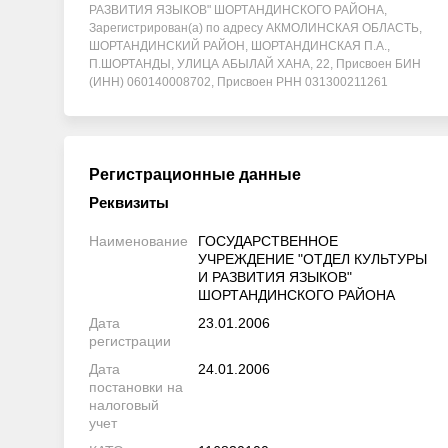
РАЗВИТИЯ ЯЗЫКОВ" ШОРТАНДИНСКОГО РАЙОНА,
Зарегистрирован(а) по адресу АКМОЛИНСКАЯ ОБЛАСТЬ,
ШОРТАНДИНСКИЙ РАЙОН, ШОРТАНДИНСКАЯ П.А.,
П.ШОРТАНДЫ, УЛИЦА АБЫЛАЙ ХАНА, 22, Присвоен БИН
(ИНН) 060140008702, Присвоен РНН 031300211261
Регистрационные данные
Реквизиты
Наименование
ГОСУДАРСТВЕННОЕ
УЧРЕЖДЕНИЕ "ОТДЕЛ КУЛЬТУРЫ
И РАЗВИТИЯ ЯЗЫКОВ"
ШОРТАНДИНСКОГО РАЙОНА
Дата
23.01.2006
регистрации
Дата
24.01.2006
постановки на
налоговый
учет