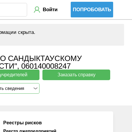
Войти
ПОПРОБОВАТЬ
рмации скрыта.
ПО САНДЫКТАУСКОМУ
И", 060140008247
 учредителей
Заказать справку
ть сведения
Реестры рисков
Реестр лжепредприятий