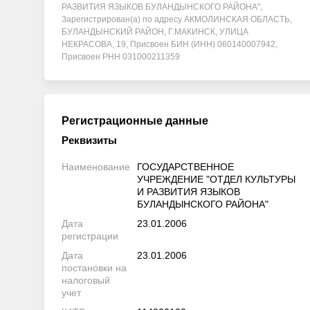
РАЗВИТИЯ ЯЗЫКОВ БУЛАНДЫНСКОГО РАЙОНА",
Зарегистрирован(а) по адресу АКМОЛИНСКАЯ ОБЛАСТЬ,
БУЛАНДЫНСКИЙ РАЙОН, Г.МАКИНСК, УЛИЦА
НЕКРАСОВА, 19, Присвоен БИН (ИНН) 060140007942,
Присвоен РНН 031000211359
Регистрационные данные
Реквизиты
Наименование
ГОСУДАРСТВЕННОЕ
УЧРЕЖДЕНИЕ "ОТДЕЛ КУЛЬТУРЫ
И РАЗВИТИЯ ЯЗЫКОВ
БУЛАНДЫНСКОГО РАЙОНА"
Дата
23.01.2006
регистрации
Дата
23.01.2006
постановки на
налоговый
учет