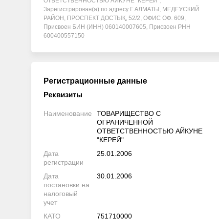
ОТВЕТСТВЕННОСТЬЮ АЙКУНЕ "КЕРЕЙ",
Зарегистрирован(а) по адресу Г.АЛМАТЫ, МЕДЕУСКИЙ
РАЙОН, ПРОСПЕКТ ДОСТЫҚ, 52/2, ОФИС ОФ. 609,
Присвоен БИН (ИНН) 060140007605, Присвоен РНН
600400557150
Регистрационные данные
Реквизиты
Наименование
ТОВАРИЩЕСТВО С
ОГРАНИЧЕННОЙ
ОТВЕТСТВЕННОСТЬЮ АЙКУНЕ
"КЕРЕЙ"
Дата
25.01.2006
регистрации
Дата
30.01.2006
постановки на
налоговый
учет
КАТО
751710000