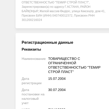
ОТВЕТСТВЕННОСТЬЮ "ТЕМИР СТРОЙ ПЛАСТ",
Зарегистрирован(а) по адресу Г.АСТАНА, РАЙОН
БАЙҚОҢЫР, Жилой массив Өндіріс, улица Көксеңгір, дом 41,
Присвоен БИН (ИНН) 040740011572, Присвоен РНН
301200216024
Регистрационные данные
Реквизиты
Наименование
ТОВАРИЩЕСТВО С
ОГРАНИЧЕННОЙ
ОТВЕТСТВЕННОСТЬЮ "ТЕМИР
СТРОЙ ПЛАСТ"
Дата
15.07.2004
регистрации
Дата
30.07.2004
постановки на
налоговый
учет