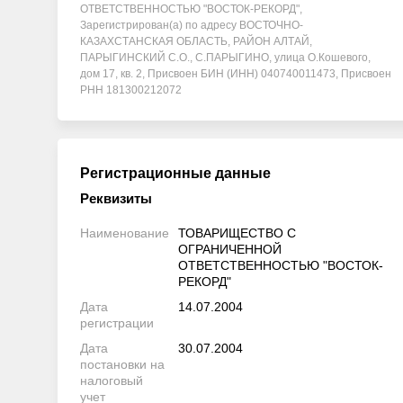
ОТВЕТСТВЕННОСТЬЮ "ВОСТОК-РЕКОРД",
Зарегистрирован(а) по адресу ВОСТОЧНО-
КАЗАХСТАНСКАЯ ОБЛАСТЬ, РАЙОН АЛТАЙ,
ПАРЫГИНСКИЙ С.О., С.ПАРЫГИНО, улица О.Кошевого,
дом 17, кв. 2, Присвоен БИН (ИНН) 040740011473, Присвоен
РНН 181300212072
Регистрационные данные
Реквизиты
Наименование
ТОВАРИЩЕСТВО С
ОГРАНИЧЕННОЙ
ОТВЕТСТВЕННОСТЬЮ "ВОСТОК-
РЕКОРД"
Дата
14.07.2004
регистрации
Дата
30.07.2004
постановки на
налоговый
учет