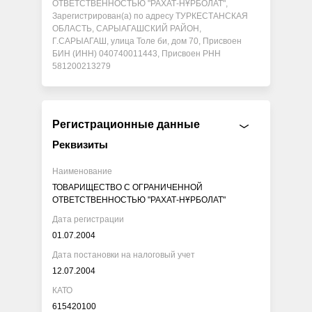
ОТВЕТСТВЕННОСТЬЮ "РАХАТ-НҰРБОЛАТ",
Зарегистрирован(а) по адресу ТУРКЕСТАНСКАЯ
ОБЛАСТЬ, САРЫАГАШСКИЙ РАЙОН,
Г.САРЫАГАШ, улица Толе би, дом 70, Присвоен
БИН (ИНН) 040740011443, Присвоен РНН
581200213279
Регистрационные данные
Реквизиты
Наименование
ТОВАРИЩЕСТВО С ОГРАНИЧЕННОЙ
ОТВЕТСТВЕННОСТЬЮ "РАХАТ-НҰРБОЛАТ"
Дата регистрации
01.07.2004
Дата постановки на налоговый учет
12.07.2004
КАТО
615420100