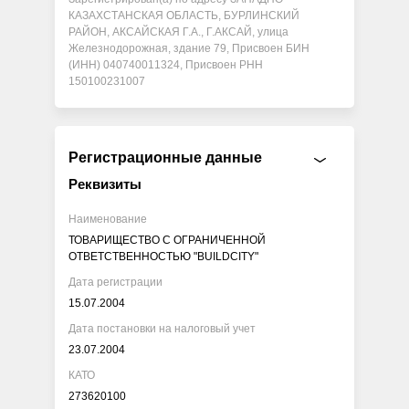
КАЗАХСТАНСКАЯ ОБЛАСТЬ, БУРЛИНСКИЙ
РАЙОН, АКСАЙСКАЯ Г.А., Г.АКСАЙ, улица
Железнодорожная, здание 79, Присвоен БИН
(ИНН) 040740011324, Присвоен РНН
150100231007
Регистрационные данные
Реквизиты
Наименование
ТОВАРИЩЕСТВО С ОГРАНИЧЕННОЙ
ОТВЕТСТВЕННОСТЬЮ "BUILDCITY"
Дата регистрации
15.07.2004
Дата постановки на налоговый учет
23.07.2004
КАТО
273620100