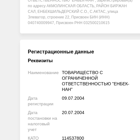
ОТВЕТСТВЕННОСТЬЮ "ЕНБЕК-НАН", Зарегистрирован(а)
по адресу АКМОЛИНСКАЯ ОБЛАСТЬ, РАЙОН БИРЖАН
САЛ, ЕНБЕКШИЛЬДЕРСКИЙ С.О., С.АКТАС, улица
Элеватор, строение 22, Присвоен БИН (ИНН)
040740009947, Присвоен РНН 032500210615
Регистрационные данные
Реквизиты
Наименование
ТОВАРИЩЕСТВО С
ОГРАНИЧЕННОЙ
ОТВЕТСТВЕННОСТЬЮ "ЕНБЕК-
НАН"
Дата
09.07.2004
регистрации
Дата
20.07.2004
постановки на
налоговый
учет
КАТО
114537800