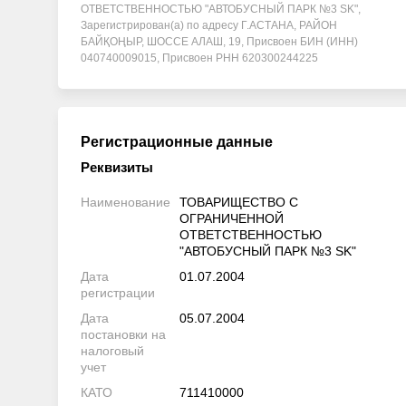
ОТВЕТСТВЕННОСТЬЮ "АВТОБУСНЫЙ ПАРК №3 SK",
Зарегистрирован(а) по адресу Г.АСТАНА, РАЙОН
БАЙҚОҢЫР, ШОССЕ АЛАШ, 19, Присвоен БИН (ИНН)
040740009015, Присвоен РНН 620300244225
Регистрационные данные
Реквизиты
Наименование
ТОВАРИЩЕСТВО С
ОГРАНИЧЕННОЙ
ОТВЕТСТВЕННОСТЬЮ
"АВТОБУСНЫЙ ПАРК №3 SK"
Дата
01.07.2004
регистрации
Дата
05.07.2004
постановки на
налоговый
учет
КАТО
711410000