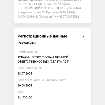
ОБЛАСТЬ, ЕРЕЙМЕНТАУСКИЙ РАЙОН,
БЕСТОГАЙСКИЙ С.О., С.БЕСТОГАЙ, улица Тын
Игерушилер, дом 12, Присвоен БИН (ИНН)
040740008641, Присвоен РНН 030700004532
Регистрационные данные
Реквизиты
Наименование
ТОВАРИЩЕСТВО С ОГРАНИЧЕННОЙ
ОТВЕТСТВЕННОСТЬЮ "СЕЛЕТА АСТ"
Дата регистрации
28.07.2004
Дата постановки на налоговый учет
19.08.2004
КАТО
114635100