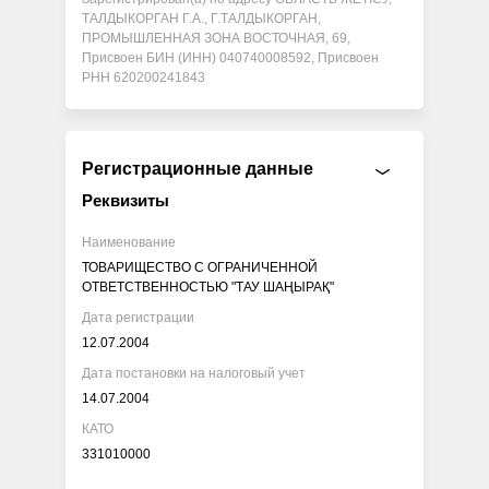
ТАЛДЫКОРГАН Г.А., Г.ТАЛДЫКОРГАН,
ПРОМЫШЛЕННАЯ ЗОНА ВОСТОЧНАЯ, 69,
Присвоен БИН (ИНН) 040740008592, Присвоен
РНН 620200241843
Регистрационные данные
Реквизиты
Наименование
ТОВАРИЩЕСТВО С ОГРАНИЧЕННОЙ
ОТВЕТСТВЕННОСТЬЮ "ТАУ ШАҢЫРАҚ"
Дата регистрации
12.07.2004
Дата постановки на налоговый учет
14.07.2004
КАТО
331010000